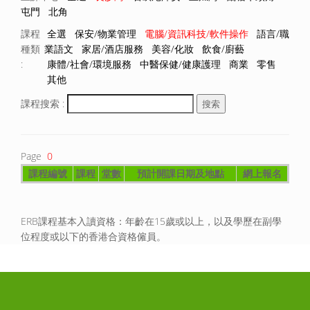
屯門
北角
課程
全選
保安/物業管理
電腦/資訊科技/軟件操作
語言/職
種類
業語文
家居/酒店服務
美容/化妝
飲食/廚藝
:
康體/社會/環境服務
中醫保健/健康護理
商業
零售
其他
課程搜索 :
Page
0
課程編號
課程
堂數
預計開課日期及地點
網上報名
ERB課程基本入讀資格：年齡在15歲或以上，以及學歷在副學
位程度或以下的香港合資格僱員。