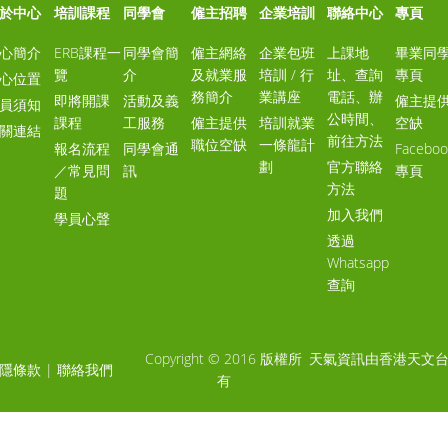
於中心
培訓課程
同學會
僱主招聘
企業培訓
聯絡中心
專頁
心簡介
ERB課程一
同學會簡
僱主網絡
企業包班
上課地
畢業同
覽
介
及就業服
培訓 / 行
址、查詢
專頁
心位置
務簡介
業講座
電話、辦
即將開課
活動及義
僱主提
員須知
公時間、
課程
工服務
僱主提供
培訓就業
空缺
關連結
前往方法
職位空缺
一條龍計
報名流程
同學會通
Faceboo
劃
官方聯絡
／常見問
訊
專頁
方法
題
加入我們
學員心聲
透過
Whatsapp
查詢
Copyright © 2016 版權所
天氣資訊由香港天文
隱條款
|
聯絡我們
有