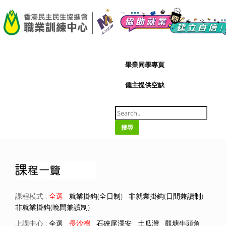
A-
|
A+
07/08/2026
畢業同學專頁
僱主提供空缺
搜尋
課程模式 :
全選
就業掛鈎(全日制)
非就業掛鈎(日間兼讀制)
非就業掛鈎(晚間兼讀制)
上課中心 :
全選
長沙灣
石硤尾澤安
土瓜灣
觀塘牛頭角