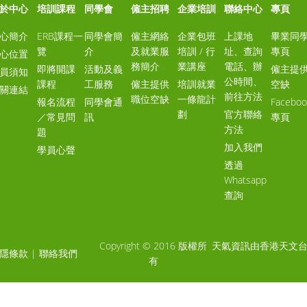
於中心
培訓課程
同學會
僱主招聘
企業培訓
聯絡中心
專頁
心簡介
ERB課程一
同學會簡
僱主網絡
企業包班
上課地
畢業同
覽
介
及就業服
培訓 / 行
址、查詢
專頁
心位置
務簡介
業講座
電話、辦
即將開課
活動及義
僱主提
員須知
公時間、
課程
工服務
僱主提供
培訓就業
空缺
關連結
前往方法
職位空缺
一條龍計
報名流程
同學會通
Faceboo
劃
官方聯絡
／常見問
訊
專頁
方法
題
加入我們
學員心聲
透過
Whatsapp
查詢
Copyright © 2016 版權所
天氣資訊由香港天文
隱條款
|
聯絡我們
有