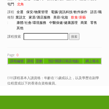
屯門
北角
課程
全選
保安/物業管理
電腦/資訊科技/軟件操作
語言/職
種類
業語文
家居/酒店服務
美容/化妝
飲食/廚藝
:
康體/社會/環境服務
中醫保健/健康護理
商業
零售
其他
課程搜索 :
Page
0
課程編號
課程
堂數
預計開課日期及地點
網上報名
ERB課程基本入讀資格：年齡在15歲或以上，以及學歷在副學
位程度或以下的香港合資格僱員。