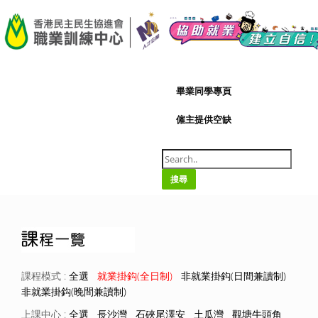
A-
|
A+
09/08/2026
畢業同學專頁
僱主提供空缺
搜尋
課程模式 :
全選
就業掛鈎(全日制)
非就業掛鈎(日間兼讀制)
非就業掛鈎(晚間兼讀制)
上課中心 :
全選
長沙灣
石硤尾澤安
土瓜灣
觀塘牛頭角