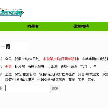
A-
|
畢業同學專
同學會
僱主招聘
 :
全選
就業掛鈎(全日制)
非就業掛鈎(日間兼讀制)
非就業掛鈎(晚間
 :
全選
長沙灣
石硤尾澤安
土瓜灣
觀塘牛頭角
屯門
北角
 :
全選
保安/物業管理
電腦/資訊科技/軟件操作
語言/職業語文
家
康體/社會/環境服務
中醫保健/健康護理
商業
零售
其他
 :