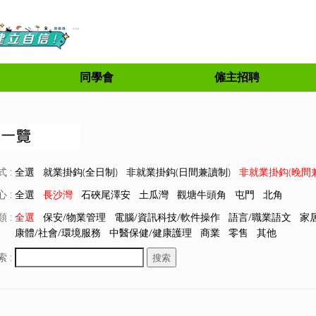
A-
|
畢業同學專
同學會
僱主招聘
 :
全選
就業掛鈎(全日制)
非就業掛鈎(日間兼讀制)
非就業掛鈎(晚間
 :
全選
長沙灣
石硤尾澤安
土瓜灣
觀塘牛頭角
屯門
北角
 :
全選
保安/物業管理
電腦/資訊科技/軟件操作
語言/職業語文
家
康體/社會/環境服務
中醫保健/健康護理
商業
零售
其他
 :