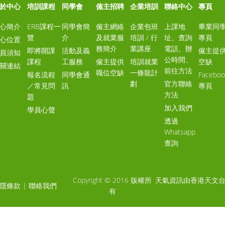
於中心
培訓課程
同學會
僱主招聘
企業培訓
聯絡中心
專頁
心簡介
ERB課程一
同學會簡
僱主網絡
企業包班
上課地
畢業同
覽
介
及就業服
培訓 / 行
址、查詢
專頁
心位置
務簡介
業講座
電話、辦
即將開課
活動及義
僱主提
員須知
公時間、
課程
工服務
僱主提供
培訓就業
空缺
關連結
前往方法
職位空缺
一條龍計
報名流程
同學會通
Faceboo
劃
官方聯絡
／常見問
訊
專頁
方法
題
加入我們
學員心聲
透過
Whatsapp
查詢
Copyright © 2016 版權所
天氣資訊由香港天文
隱條款
|
聯絡我們
有