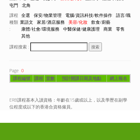
屯門
北角
課程
全選
保安/物業管理
電腦/資訊科技/軟件操作
語言/職
種類
業語文
家居/酒店服務
美容/化妝
飲食/廚藝
:
康體/社會/環境服務
中醫保健/健康護理
商業
零售
其他
課程搜索 :
Page
0
課程編號
課程
堂數
預計開課日期及地點
網上報名
ERB課程基本入讀資格：年齡在15歲或以上，以及學歷在副學
位程度或以下的香港合資格僱員。