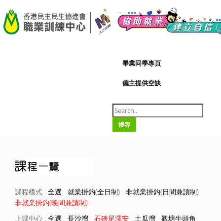
A-
|
A+
09/08/2026
畢業同學專頁
僱主提供空缺
搜尋
課程模式 :
全選
就業掛鈎(全日制)
非就業掛鈎(日間兼讀制)
非就業掛鈎(晚間兼讀制)
上課中心 :
全選
長沙灣
石硤尾澤安
土瓜灣
觀塘牛頭角