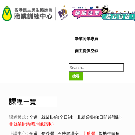
A-
|
A+
08/08/2026
畢業同學專頁
僱主提供空缺
搜尋
課程模式 :
全選
就業掛鈎(全日制)
非就業掛鈎(日間兼讀制)
非就業掛鈎(晚間兼讀制)
上課中心 :
全選
長沙灣
石硤尾澤安
土瓜灣
觀塘牛頭角