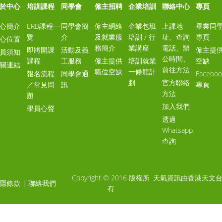
於中心
培訓課程
同學會
僱主招聘
企業培訓
聯絡中心
專頁
心簡介
ERB課程一
同學會簡
僱主網絡
企業包班
上課地
畢業同
覽
介
及就業服
培訓 / 行
址、查詢
專頁
心位置
務簡介
業講座
電話、辦
即將開課
活動及義
僱主提
員須知
公時間、
課程
工服務
僱主提供
培訓就業
空缺
關連結
前往方法
職位空缺
一條龍計
報名流程
同學會通
Faceboo
劃
官方聯絡
／常見問
訊
專頁
方法
題
加入我們
學員心聲
透過
Whatsapp
查詢
Copyright © 2016 版權所
天氣資訊由香港天文
隱條款
|
聯絡我們
有