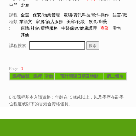
屯門
北角
課程
全選
保安/物業管理
電腦/資訊科技/軟件操作
語言/職
種類
業語文
家居/酒店服務
美容/化妝
飲食/廚藝
:
康體/社會/環境服務
中醫保健/健康護理
商業
零售
其他
課程搜索 :
Page
0
課程編號
課程
堂數
預計開課日期及地點
網上報名
ERB課程基本入讀資格：年齡在15歲或以上，以及學歷在副學
位程度或以下的香港合資格僱員。