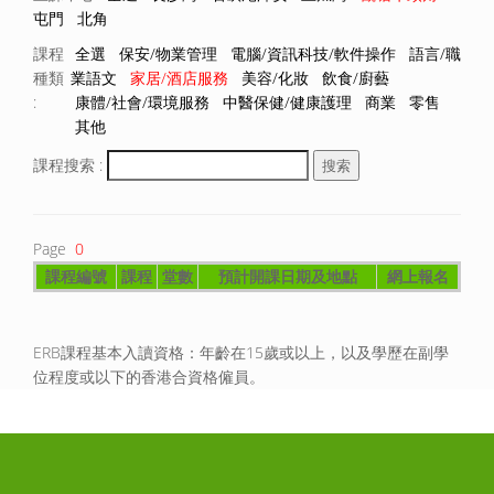
屯門
北角
課程
全選
保安/物業管理
電腦/資訊科技/軟件操作
語言/職
種類
業語文
家居/酒店服務
美容/化妝
飲食/廚藝
:
康體/社會/環境服務
中醫保健/健康護理
商業
零售
其他
課程搜索 :
Page
0
課程編號
課程
堂數
預計開課日期及地點
網上報名
ERB課程基本入讀資格：年齡在15歲或以上，以及學歷在副學
位程度或以下的香港合資格僱員。