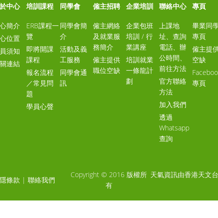
於中心
培訓課程
同學會
僱主招聘
企業培訓
聯絡中心
專頁
心簡介
ERB課程一
同學會簡
僱主網絡
企業包班
上課地
畢業同
覽
介
及就業服
培訓 / 行
址、查詢
專頁
心位置
務簡介
業講座
電話、辦
即將開課
活動及義
僱主提
員須知
公時間、
課程
工服務
僱主提供
培訓就業
空缺
關連結
前往方法
職位空缺
一條龍計
報名流程
同學會通
Faceboo
劃
官方聯絡
／常見問
訊
專頁
方法
題
加入我們
學員心聲
透過
Whatsapp
查詢
Copyright © 2016 版權所
天氣資訊由香港天文
隱條款
|
聯絡我們
有