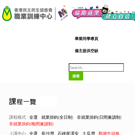
A-
|
A+
07/08/2026
畢業同學專頁
僱主提供空缺
搜尋
課程模式 :
全選
就業掛鈎(全日制)
非就業掛鈎(日間兼讀制)
非就業掛鈎(晚間兼讀制)
上課中心 :
全選
長沙灣
石硤尾澤安
土瓜灣
觀塘牛頭角