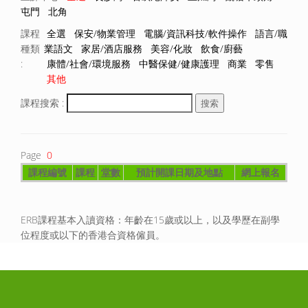
屯門
北角
課程
全選
保安/物業管理
電腦/資訊科技/軟件操作
語言/職
種類
業語文
家居/酒店服務
美容/化妝
飲食/廚藝
:
康體/社會/環境服務
中醫保健/健康護理
商業
零售
其他
課程搜索 :
Page
0
課程編號
課程
堂數
預計開課日期及地點
網上報名
ERB課程基本入讀資格：年齡在15歲或以上，以及學歷在副學
位程度或以下的香港合資格僱員。