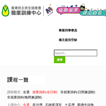
A-
|
A+
07/08/2026
畢業同學專頁
僱主提供空缺
搜尋
課程模式 :
全選
就業掛鈎(全日制)
非就業掛鈎(日間兼讀制)
非就業掛鈎(晚間兼讀制)
上課中心 :
全選
長沙灣
石硤尾澤安
土瓜灣
觀塘牛頭角