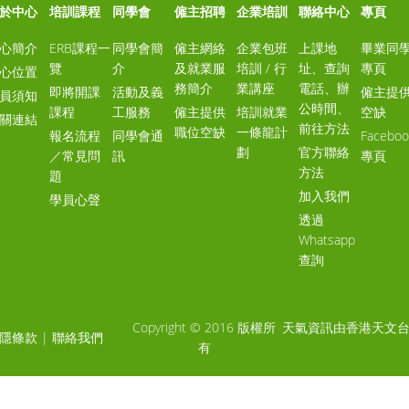
於中心
培訓課程
同學會
僱主招聘
企業培訓
聯絡中心
專頁
心簡介
ERB課程一
同學會簡
僱主網絡
企業包班
上課地
畢業同
覽
介
及就業服
培訓 / 行
址、查詢
專頁
心位置
務簡介
業講座
電話、辦
即將開課
活動及義
僱主提
員須知
公時間、
課程
工服務
僱主提供
培訓就業
空缺
關連結
前往方法
職位空缺
一條龍計
報名流程
同學會通
Faceboo
劃
官方聯絡
／常見問
訊
專頁
方法
題
加入我們
學員心聲
透過
Whatsapp
查詢
Copyright © 2016 版權所
天氣資訊由香港天文
隱條款
|
聯絡我們
有