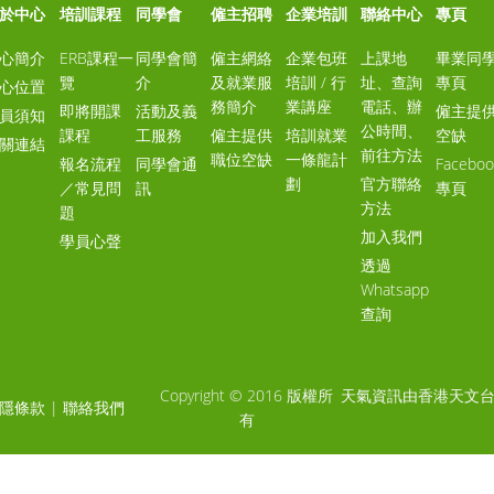
於中心
培訓課程
同學會
僱主招聘
企業培訓
聯絡中心
專頁
心簡介
ERB課程一
同學會簡
僱主網絡
企業包班
上課地
畢業同
覽
介
及就業服
培訓 / 行
址、查詢
專頁
心位置
務簡介
業講座
電話、辦
即將開課
活動及義
僱主提
員須知
公時間、
課程
工服務
僱主提供
培訓就業
空缺
關連結
前往方法
職位空缺
一條龍計
報名流程
同學會通
Faceboo
劃
官方聯絡
／常見問
訊
專頁
方法
題
加入我們
學員心聲
透過
Whatsapp
查詢
Copyright © 2016 版權所
天氣資訊由香港天文
隱條款
|
聯絡我們
有