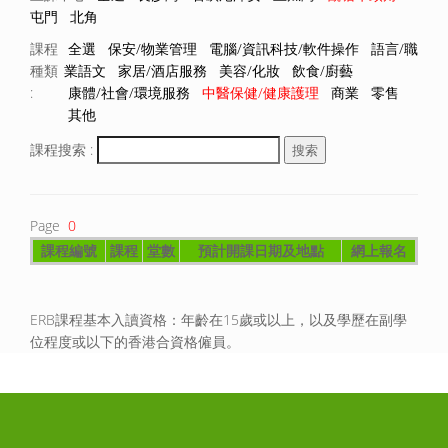
屯門
北角
課程
全選
保安/物業管理
電腦/資訊科技/軟件操作
語言/職
種類
業語文
家居/酒店服務
美容/化妝
飲食/廚藝
:
康體/社會/環境服務
中醫保健/健康護理
商業
零售
其他
課程搜索 :
Page
0
課程編號
課程
堂數
預計開課日期及地點
網上報名
ERB課程基本入讀資格：年齡在15歲或以上，以及學歷在副學
位程度或以下的香港合資格僱員。