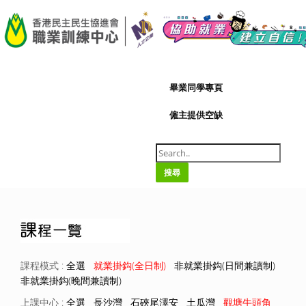
A-
|
A+
07/08/2026
畢業同學專頁
僱主提供空缺
搜尋
課程模式 :
全選
就業掛鈎(全日制)
非就業掛鈎(日間兼讀制)
非就業掛鈎(晚間兼讀制)
上課中心 :
全選
長沙灣
石硤尾澤安
土瓜灣
觀塘牛頭角